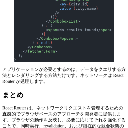
                    key
={
city.id
}
                    value
={
city.name
}
                  />
                ))
}
              </
ComboboxList
>
            ) 
:
 (
              <
span
>No results found</
span
>
            )
}
          </
ComboboxPopover
>
        ) 
:
 null
}
      </
Combobox
>
    </
fetcher.Form
>
  );
}
アプリケーションが必要とするのは、データをクエリする方
法とレンダリングする方法だけです。ネットワークは React
Router が処理します。
まとめ
React Router は、ネットワークリクエストを管理するための
直感的でブラウザベースのアプローチを開発者に提供しま
す。ブラウザの動作を反映し、必要に応じてそれを強化する
ことで、同時実行、revalidation、および潜在的な競合状態の