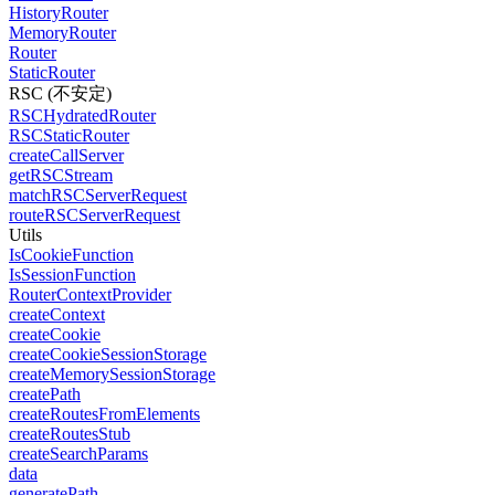
HistoryRouter
MemoryRouter
Router
StaticRouter
RSC (不安定)
RSCHydratedRouter
RSCStaticRouter
createCallServer
getRSCStream
matchRSCServerRequest
routeRSCServerRequest
Utils
IsCookieFunction
IsSessionFunction
RouterContextProvider
createContext
createCookie
createCookieSessionStorage
createMemorySessionStorage
createPath
createRoutesFromElements
createRoutesStub
createSearchParams
data
generatePath