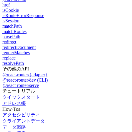
href
isCookie
isRouteErrorResponse
isSession
matchPath
matchRoutes
parsePath
redirect
redirectDocument
renderMatches
replace
resolvePath
その他のAPI
@react-router/{adapter}
@react-router/dev (CLI)
@react-router/serve
チュートリアル
クイックスタート
アドレス帳
How-Tos
アクセシビリティ
クライアントデータ
データ戦略