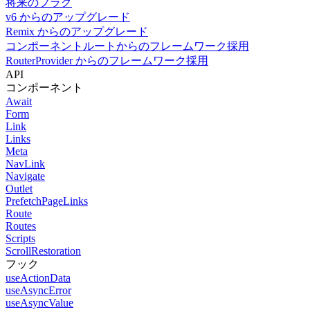
将来のフラグ
v6 からのアップグレード
Remix からのアップグレード
コンポーネントルートからのフレームワーク採用
RouterProvider からのフレームワーク採用
API
コンポーネント
Await
Form
Link
Links
Meta
NavLink
Navigate
Outlet
PrefetchPageLinks
Route
Routes
Scripts
ScrollRestoration
フック
useActionData
useAsyncError
useAsyncValue