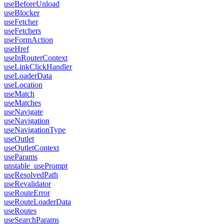
useBeforeUnload
useBlocker
useFetcher
useFetchers
useFormAction
useHref
useInRouterContext
useLinkClickHandler
useLoaderData
useLocation
useMatch
useMatches
useNavigate
useNavigation
useNavigationType
useOutlet
useOutletContext
useParams
unstable_usePrompt
useResolvedPath
useRevalidator
useRouteError
useRouteLoaderData
useRoutes
useSearchParams