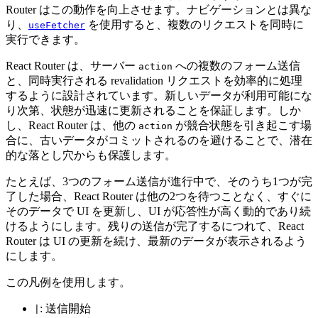
Router はこの動作を向上させます。ナビゲーションとは異な
り、
を使用すると、複数のリクエストを同時に
useFetcher
実行できます。
React Router は、サーバー
への複数のフォーム送信
action
と、同時実行される revalidation リクエストを効率的に処理
するように設計されています。新しいデータが利用可能にな
り次第、状態が迅速に更新されることを保証します。しか
し、React Router は、他の
が競合状態を引き起こす場
action
合に、古いデータがコミットされるのを避けることで、潜在
的な落とし穴からも保護します。
たとえば、3つのフォーム送信が進行中で、そのうち1つが完
了した場合、React Router は他の2つを待つことなく、すぐに
そのデータで UI を更新し、UI が応答性が高く動的であり続
けるようにします。残りの送信が完了するにつれて、React
Router は UI の更新を続け、最新のデータが表示されるよう
にします。
この凡例を使用します。
: 送信開始
|