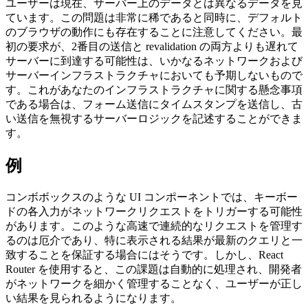
ユーザーは現在、サーバー上のデータとは異なるデータを見
ています。この問題は非常に稀であると同時に、デフォルト
のブラウザの動作にも存在することに注意してください。最
初の要求が、2番目の送信と revalidation の両方よりも遅れて
サーバーに到達する可能性は、いかなるネットワークおよび
サーバーインフラストラクチャにおいても予期しないもので
す。これがあなたのインフラストラクチャに関する懸念事項
である場合は、フォーム送信にタイムスタンプを送信し、古
い送信を無視するサーバーロジックを記述することができま
す。
例
コンボボックスのような UI コンポーネントでは、キーボー
ドの各入力がネットワークリクエストをトリガーする可能性
があります。このような高速で連続的なリクエストを管理す
るのは厄介であり、特に表示される結果が最新のクエリと一
致することを保証する場合にはそうです。しかし、React
Router を使用すると、この課題は自動的に処理され、開発者
がネットワークを細かく管理することなく、ユーザーが正し
い結果を見られるようになります。