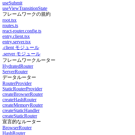
useSubmit
useViewTransitionState
フレームワークの規約
root.tsx
routes.ts
react-router.config.ts
entry.client.tsx
entry.server.tsx
.client モジュール
.server モジュール
フレームワークルーター
HydratedRouter
ServerRouter
データルーター
RouterProvider
StaticRouterProvider
createBrowserRouter
createHashRouter
createMemoryRouter
createStaticHandler
createStaticRouter
宣言的なルーター
BrowserRouter
HashRouter