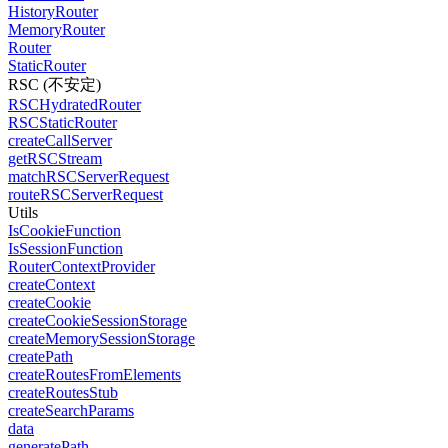
HistoryRouter
MemoryRouter
Router
StaticRouter
RSC (不安定)
RSCHydratedRouter
RSCStaticRouter
createCallServer
getRSCStream
matchRSCServerRequest
routeRSCServerRequest
Utils
IsCookieFunction
IsSessionFunction
RouterContextProvider
createContext
createCookie
createCookieSessionStorage
createMemorySessionStorage
createPath
createRoutesFromElements
createRoutesStub
createSearchParams
data
generatePath