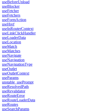
useBeforeUnload
useBlocker
useFetcher
useFetchers
useFormAction
useHref
useInRouterContext
useLinkClickHandler
useLoaderData
useLocation
useMatch
useMatches
useNavigate
useNavigation
useNavigationType
useOutlet
useOutletContext
useParams
unstable_usePrompt
useResolvedPath
useRevalidator
useRouteError
useRouteLoaderData
useRoutes
useSearchParams