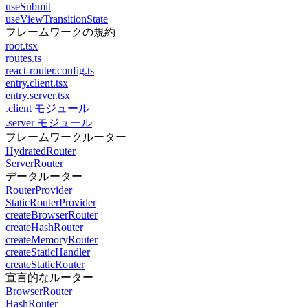
useSubmit
useViewTransitionState
フレームワークの規約
root.tsx
routes.ts
react-router.config.ts
entry.client.tsx
entry.server.tsx
.client モジュール
.server モジュール
フレームワークルーター
HydratedRouter
ServerRouter
データルーター
RouterProvider
StaticRouterProvider
createBrowserRouter
createHashRouter
createMemoryRouter
createStaticHandler
createStaticRouter
宣言的なルーター
BrowserRouter
HashRouter