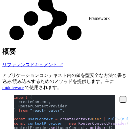
Framework
概要
リファレンスドキュメント ↗
アプリケーションコンテキスト内の値を型安全な方法で書き
込み/読み込みするためのメソッドを提供します。主に
middleware
で使用されます。
import
 {
  createContext,
  RouterContextProvider
} 
from
 "react-router"
;
const
 userContext
 =
 createContext
<
User
 |
 null
>(
nul
const
 contextProvider
 =
 new
 RouterContextProvider
(
contextProvider.
set
(userContext, 
getUser
());