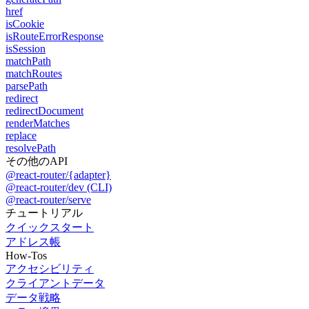
href
isCookie
isRouteErrorResponse
isSession
matchPath
matchRoutes
parsePath
redirect
redirectDocument
renderMatches
replace
resolvePath
その他のAPI
@react-router/{adapter}
@react-router/dev (CLI)
@react-router/serve
チュートリアル
クイックスタート
アドレス帳
How-Tos
アクセシビリティ
クライアントデータ
データ戦略