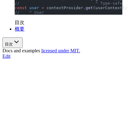
//                               ^ Type-safe
const
 user
 =
 contextProvider.
get
(userContext);
//    ^ User
目次
概要
目次
Docs and examples
licensed under MIT.
Edit