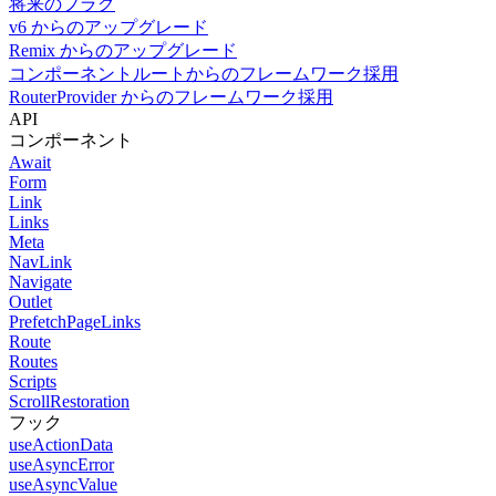
将来のフラグ
v6 からのアップグレード
Remix からのアップグレード
コンポーネントルートからのフレームワーク採用
RouterProvider からのフレームワーク採用
API
コンポーネント
Await
Form
Link
Links
Meta
NavLink
Navigate
Outlet
PrefetchPageLinks
Route
Routes
Scripts
ScrollRestoration
フック
useActionData
useAsyncError
useAsyncValue