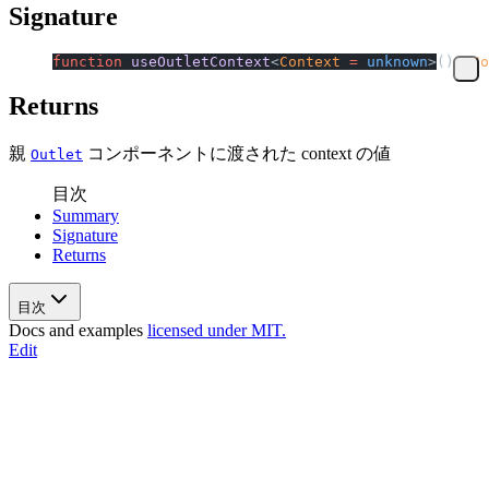
Signature
function
 useOutletContext
<
Context
 =
 unknown
>()
:
 Co
Returns
親
コンポーネントに渡された context の値
Outlet
目次
Summary
Signature
Returns
目次
Docs and examples
licensed under MIT.
Edit