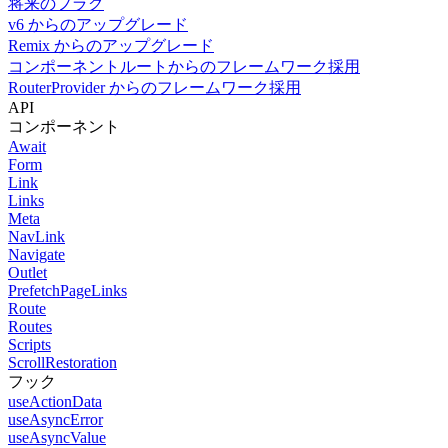
将来のフラグ
v6 からのアップグレード
Remix からのアップグレード
コンポーネントルートからのフレームワーク採用
RouterProvider からのフレームワーク採用
API
コンポーネント
Await
Form
Link
Links
Meta
NavLink
Navigate
Outlet
PrefetchPageLinks
Route
Routes
Scripts
ScrollRestoration
フック
useActionData
useAsyncError
useAsyncValue