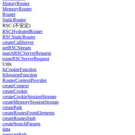
HistoryRouter
MemoryRouter
Router
StaticRouter
RSC (不安定)
RSCHydratedRouter
RSCStaticRouter
createCallServer
getRSCStream
matchRSCServerRequest
routeRSCServerRequest
Utils
IsCookieFunction
IsSessionFunction
RouterContextProvider
createContext
createCookie
createCookieSessionStorage
createMemorySessionStorage
createPath
createRoutesFromElements
createRoutesStub
createSearchParams
data
generatePath