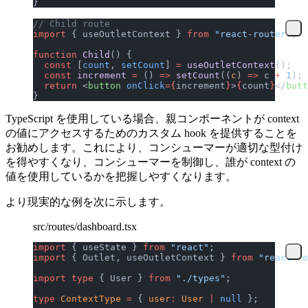
}
// Child route
import
 { useOutletContext } 
from
 "react-router"
;
function
 Child
() {
  const
 [
count
, 
setCount
] 
=
 useOutletContext
();
  const
 increment
 =
 () 
=>
 setCount
((
c
) 
=>
 c 
+
 1
);
  return
 <
button
 onClick
={
increment
}
>
{
count
}
</
butt
}
TypeScript を使用している場合、親コンポーネントが context
の値にアクセスするためのカスタム hook を提供することを
お勧めします。これにより、コンシューマーが適切な型付け
を得やすくなり、コンシューマーを制御し、誰が context の
値を使用しているかを把握しやすくなります。
より現実的な例を次に示します。
src/routes/dashboard.tsx
import
 { useState } 
from
 "react"
;
import
 { Outlet, useOutletContext } 
from
 "react-ro
import
 type
 { User } 
from
 "./types"
;
type
 ContextType
 =
 { 
user
:
 User
 |
 null
 };