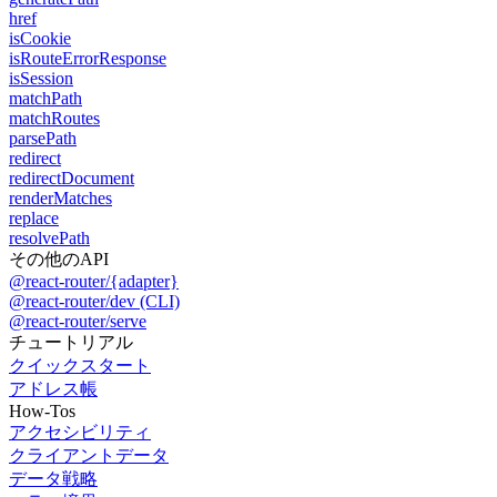
href
isCookie
isRouteErrorResponse
isSession
matchPath
matchRoutes
parsePath
redirect
redirectDocument
renderMatches
replace
resolvePath
その他のAPI
@react-router/{adapter}
@react-router/dev (CLI)
@react-router/serve
チュートリアル
クイックスタート
アドレス帳
How-Tos
アクセシビリティ
クライアントデータ
データ戦略