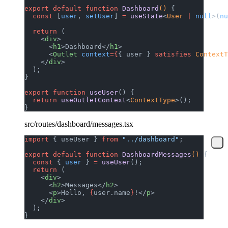
export
 default
 function
 Dashboard
() 
{
  const
 [
user
, 
setUser
] 
=
 useState
<
User
 |
 null
>(
nu
  return
 (
    <
div
>
      <
h1
>Dashboard</
h1
>
      <
Outlet
 context
={
{ user } 
satisfies
 ContextT
    </
div
>
  );
}
export
 function
 useUser
() {
  return
 useOutletContext
<
ContextType
>();
}
src/routes/dashboard/messages.tsx
import
 { useUser } 
from
 "../dashboard"
;
export
 default
 function
 DashboardMessages
() 
{
  const
 { 
user
 } 
=
 useUser
();
  return
 (
    <
div
>
      <
h2
>Messages</
h2
>
      <
p
>Hello, 
{
user.name
}
!</
p
>
    </
div
>
  );
}