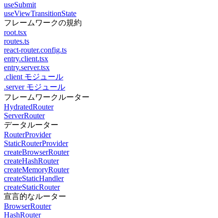
useSubmit
useViewTransitionState
フレームワークの規約
root.tsx
routes.ts
react-router.config.ts
entry.client.tsx
entry.server.tsx
.client モジュール
.server モジュール
フレームワークルーター
HydratedRouter
ServerRouter
データルーター
RouterProvider
StaticRouterProvider
createBrowserRouter
createHashRouter
createMemoryRouter
createStaticHandler
createStaticRouter
宣言的なルーター
BrowserRouter
HashRouter