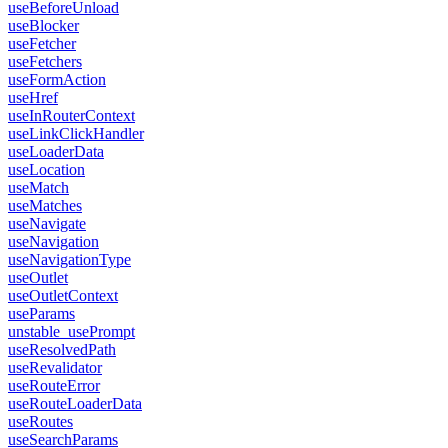
useBeforeUnload
useBlocker
useFetcher
useFetchers
useFormAction
useHref
useInRouterContext
useLinkClickHandler
useLoaderData
useLocation
useMatch
useMatches
useNavigate
useNavigation
useNavigationType
useOutlet
useOutletContext
useParams
unstable_usePrompt
useResolvedPath
useRevalidator
useRouteError
useRouteLoaderData
useRoutes
useSearchParams