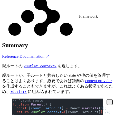
Framework
Summary
Reference Documentation ↗
親ルートの
を返します。
<Outlet context>
親ルートが、子ルートと共有したい state や他の値を管理す
ることはよくあります。必要であれば独自の
context provider
を作成することもできますが、これはよくある状況であるた
め、
に組み込まれています。
<Outlet>
// Parent route
function
 Parent
() {
  const
 [
count
, 
setCount
] 
=
 React.
useState
(
0
);
  return
 <
Outlet
 context
={
[count, setCount]
}
 />;