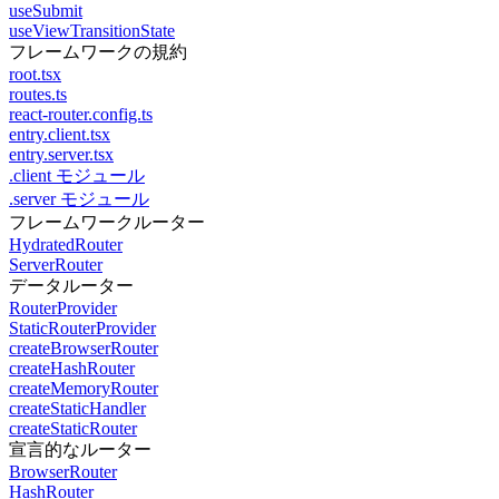
useSubmit
useViewTransitionState
フレームワークの規約
root.tsx
routes.ts
react-router.config.ts
entry.client.tsx
entry.server.tsx
.client モジュール
.server モジュール
フレームワークルーター
HydratedRouter
ServerRouter
データルーター
RouterProvider
StaticRouterProvider
createBrowserRouter
createHashRouter
createMemoryRouter
createStaticHandler
createStaticRouter
宣言的なルーター
BrowserRouter
HashRouter