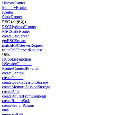
HistoryRouter
MemoryRouter
Router
StaticRouter
RSC (不安定)
RSCHydratedRouter
RSCStaticRouter
createCallServer
getRSCStream
matchRSCServerRequest
routeRSCServerRequest
Utils
IsCookieFunction
IsSessionFunction
RouterContextProvider
createContext
createCookie
createCookieSessionStorage
createMemorySessionStorage
createPath
createRoutesFromElements
createRoutesStub
createSearchParams
data
generatePath