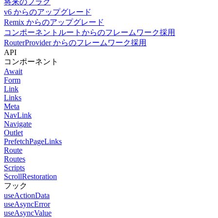
将来のフラグ
v6 からのアップグレード
Remix からのアップグレード
コンポーネントルートからのフレームワーク採用
RouterProvider からのフレームワーク採用
API
コンポーネント
Await
Form
Link
Links
Meta
NavLink
Navigate
Outlet
PrefetchPageLinks
Route
Routes
Scripts
ScrollRestoration
フック
useActionData
useAsyncError
useAsyncValue