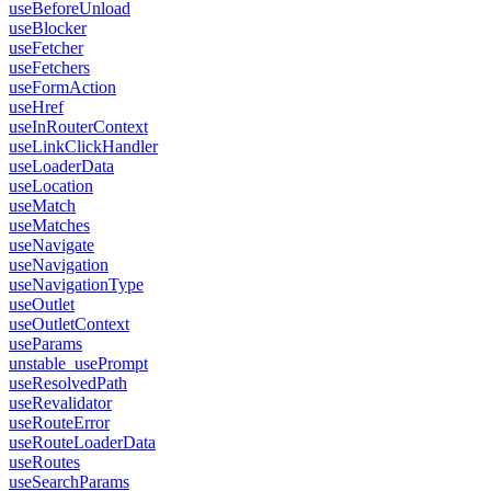
useBeforeUnload
useBlocker
useFetcher
useFetchers
useFormAction
useHref
useInRouterContext
useLinkClickHandler
useLoaderData
useLocation
useMatch
useMatches
useNavigate
useNavigation
useNavigationType
useOutlet
useOutletContext
useParams
unstable_usePrompt
useResolvedPath
useRevalidator
useRouteError
useRouteLoaderData
useRoutes
useSearchParams