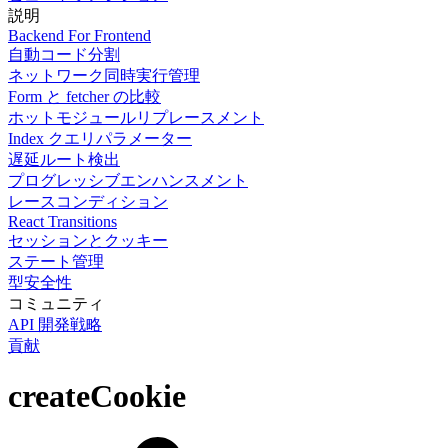
説明
Backend For Frontend
自動コード分割
ネットワーク同時実行管理
Form と fetcher の比較
ホットモジュールリプレースメント
Index クエリパラメーター
遅延ルート検出
プログレッシブエンハンスメント
レースコンディション
React Transitions
セッションとクッキー
ステート管理
型安全性
コミュニティ
API 開発戦略
貢献
createCookie