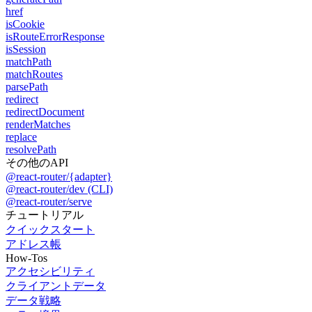
href
isCookie
isRouteErrorResponse
isSession
matchPath
matchRoutes
parsePath
redirect
redirectDocument
renderMatches
replace
resolvePath
その他のAPI
@react-router/{adapter}
@react-router/dev (CLI)
@react-router/serve
チュートリアル
クイックスタート
アドレス帳
How-Tos
アクセシビリティ
クライアントデータ
データ戦略